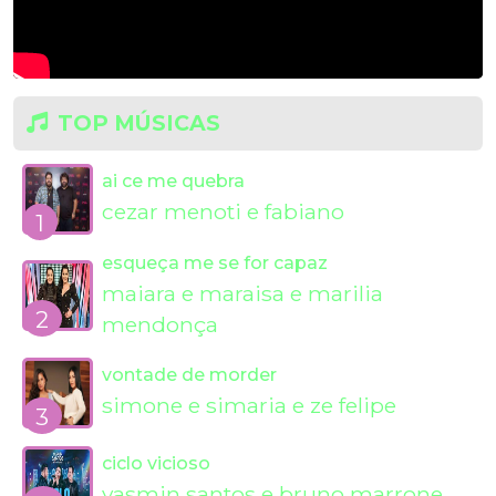
TOP MÚSICAS
ai ce me quebra
cezar menoti e fabiano
1
esqueça me se for capaz
maiara e maraisa e marilia
2
mendonça
vontade de morder
simone e simaria e ze felipe
3
ciclo vicioso
yasmin santos e bruno marrone